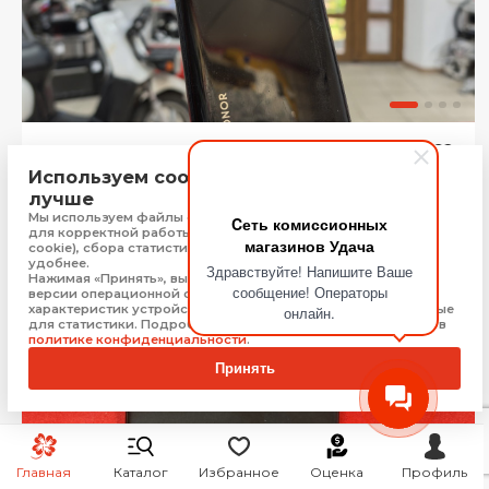
Мобильный телефон Honor X7a (128 ГБ, Черный)
Краснодар
Используем cookie, чтобы сайт работал
лучше
Мы используем файлы cookie, Яндекс Метрику и 1С-Битрикс
Рассрочка от
548 ₽/мес.
Бонус:
100 баллов
Cеть комиссионных
для корректной работы сайта (технически необходимые
магазинов Удача
cookie), сбора статистики, чтобы сайт работал быстрее и
4 999
₽
Купить
удобнее.
Здравствуйте! Напишите Ваше
Нажимая «Принять», вы соглашаетесь на обработку: типа,
сообщение! Операторы
версии операционной системы и браузера, технических
характеристик устройства, технические данные, необходимые
онлайн.
для статистики. Подробную информацию Вы можете найти в
политике конфиденциальности
.
Принять
Главная
Каталог
Избранное
Оценка
Профиль