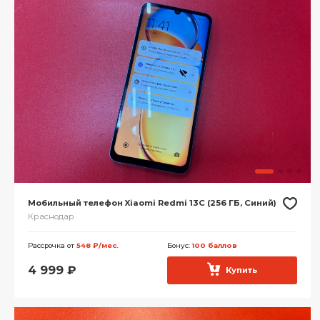
Мобильный телефон Xiaomi Redmi 13C (256 ГБ, Синий)
Краснодар
Рассрочка от
548 ₽/мес.
Бонус:
100 баллов
4 999
₽
Купить