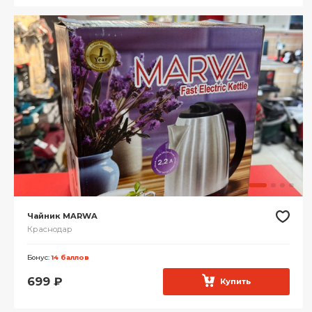
Чайник MARWA
Краснодар
Бонус:
14 баллов
699
₽
Купить