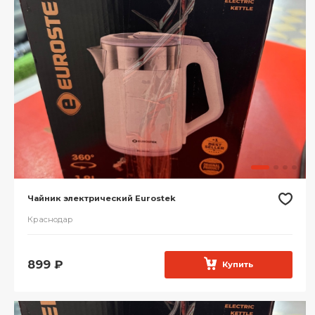
Чайник электрический Eurostek
Краснодар
899
₽
Купить