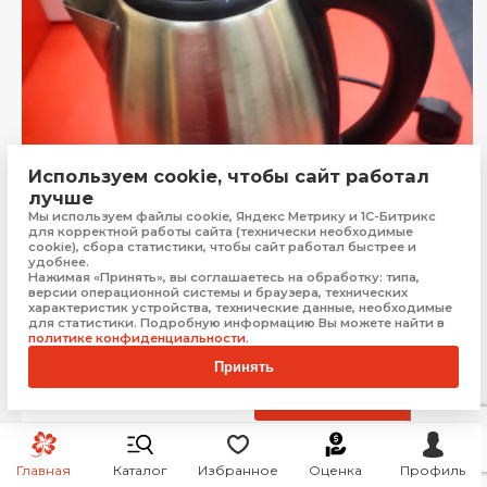
Используем cookie, чтобы сайт работал
лучше
Мы используем файлы cookie, Яндекс Метрику и 1С-Битрикс
для корректной работы сайта (технически необходимые
cookie), сбора статистики, чтобы сайт работал быстрее и
удобнее.
Нажимая «Принять», вы соглашаетесь на обработку: типа,
версии операционной системы и браузера, технических
Электрочайник CenteK
характеристик устройства, технические данные, необходимые
Краснодар
для статистики. Подробную информацию Вы можете найти в
политике конфиденциальности
.
Бонус:
12 баллов
Принять
599
₽
Купить
Главная
Каталог
Избранное
Оценка
Профиль