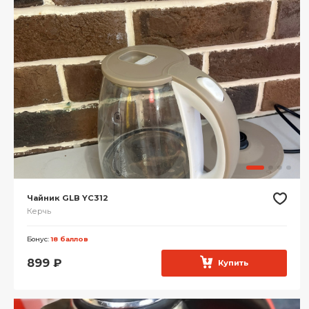
Чайник GLB YC312
Керчь
Бонус:
18 баллов
899
₽
Купить