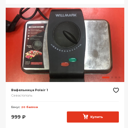
Вафельница Polair 1
Севастополь
Бонус:
20 баллов
999
₽
Купить