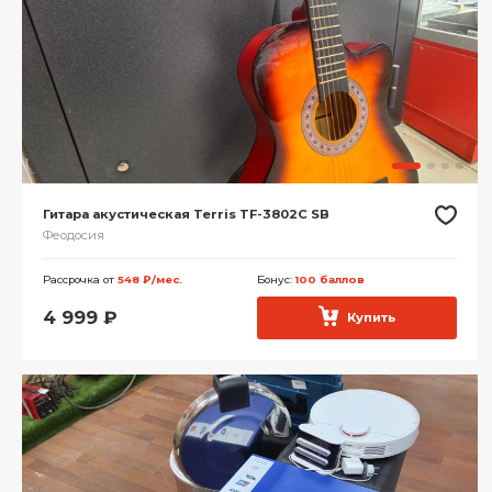
Гитара акустическая Terris TF-3802C SB
Феодосия
Рассрочка от
548 ₽/мес.
Бонус:
100 баллов
4 999
₽
Купить