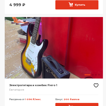
4 999
₽
Купить
Электрогитара и комбик Fiero 1
Евпатория
Рассрочка от
1 096 ₽/мес.
Бонус:
200 баллов