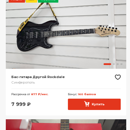
Бас-гитара Другой Rockdale
Симферополь
Рассрочка от
877 ₽/мес.
Бонус:
160 баллов
7 999
₽
Купить