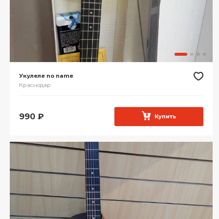
Укулеле no name
Краснодар
990
₽
Купить