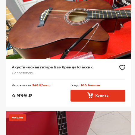
Акустическая гитара Без бренда Классик
Севастополь
Рассрочка от
548 ₽/мес.
Бонус:
100 баллов
4 999
₽
Купить
Акция