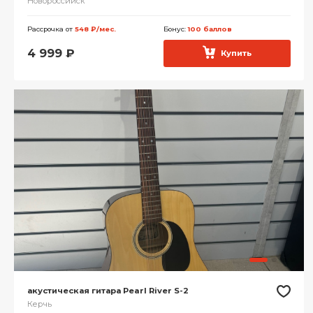
Новороссийск
Рассрочка от
548 ₽/мес.
Бонус:
100 баллов
4 999
₽
Купить
акустическая гитара Pearl River S-2
Керчь