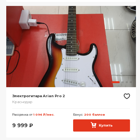
Электрогитара Arian Pro 2
Краснодар
Рассрочка от
1 096 ₽/мес.
Бонус:
200 баллов
9 999
₽
Купить