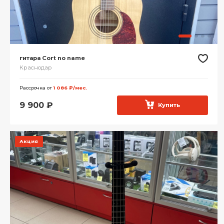
гитара Cort no name
Краснодар
Рассрочка от
1 086 ₽/мес.
9 900
₽
Купить
Акция