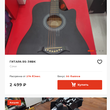
ГИТАРА RS-38BK
Сочи
Рассрочка от
274 ₽/мес.
Бонус:
50 баллов
2 499
₽
Купить
Акция