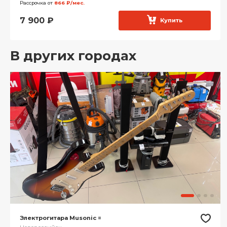
Рассрочка от
866 ₽/мес.
7 900
₽
Купить
В других городах
Электрогитара Musonic =