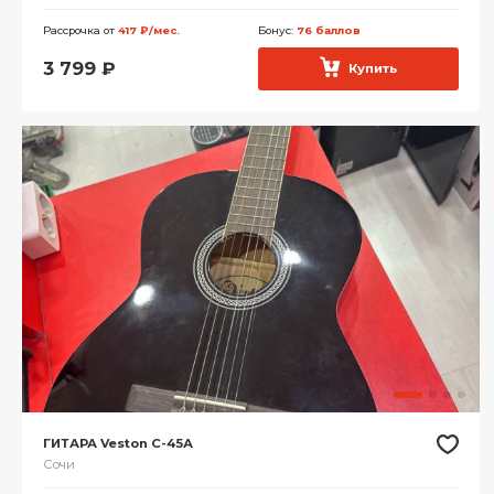
Рассрочка от
417 ₽/мес.
Бонус:
76 баллов
3 799
₽
Купить
ГИТАРА Veston С-45А
Сочи