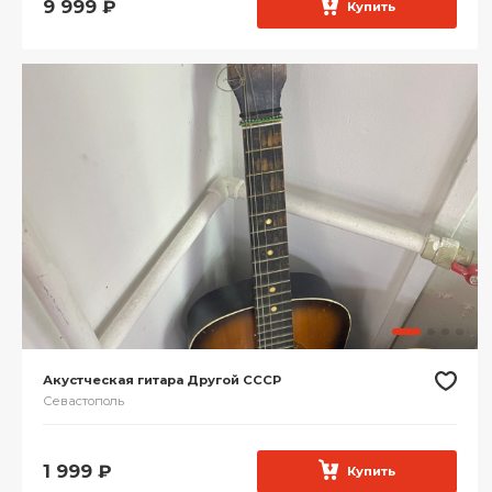
9 999
₽
Купить
Акустческая гитара Другой СССР
Севастополь
1 999
₽
Купить