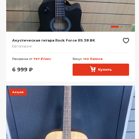
Акустическая гитара Rock Force RS 38 BK
Евпатория
Рассрочка от
767 ₽/мес.
Бонус:
140 баллов
6 999
₽
Купить
Акция