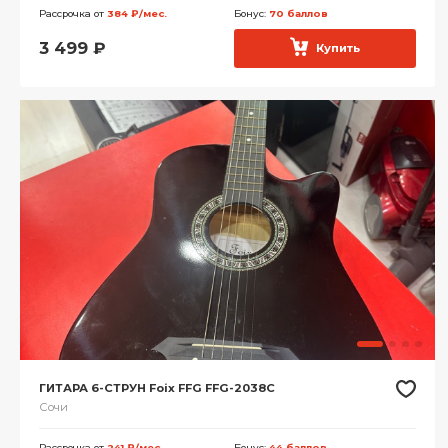
Рассрочка от
384 ₽/мес.
Бонус:
70 баллов
3 499
₽
Купить
ГИТАРА 6-СТРУН Foix FFG FFG-2038C
Сочи
Рассрочка от
241 ₽/мес.
Бонус:
44 баллов