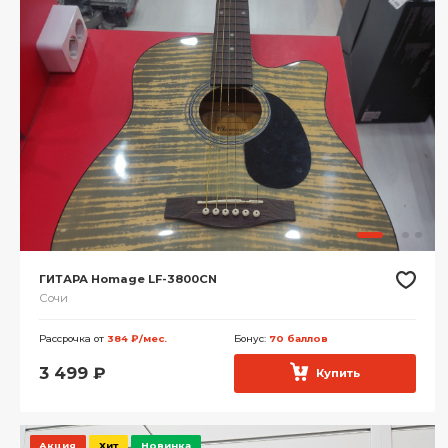
ГИТАРА Homage LF-3800CN
Сочи
Рассрочка от
384 ₽/мес.
Бонус:
70 баллов
3 499
₽
Купить
Акция
Хит
Новинка