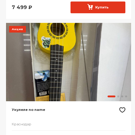
7 499
₽
Купить
Акция
Укулеле no name
Краснодар