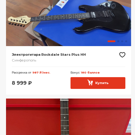
Электрогитара Rockdale Stars Plus HH
Симферополь
Рассрочка от
987 ₽/мес.
Бонус:
180 баллов
8 999
₽
Купить