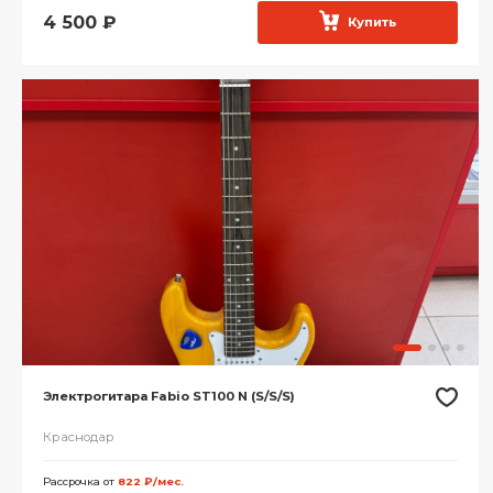
4 500
₽
Купить
Электрогитара Fabio ST100 N (S/S/S)
Краснодар
Рассрочка от
822 ₽/мес.