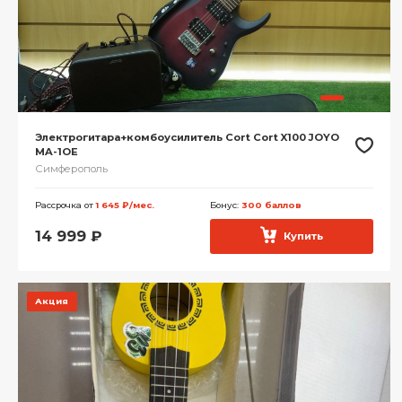
Электрогитара+комбоусилитель Cort Cort X100 JOYO
MA-1OE
Симферополь
Рассрочка от
1 645 ₽/мес.
Бонус:
300 баллов
14 999
₽
Купить
Акция