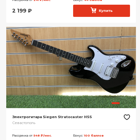
2 199
₽
Купить
Электрогитара Siegen Stratocaster HSS
Севастополь
Рассрочка от
548 ₽/мес.
Бонус:
100 баллов