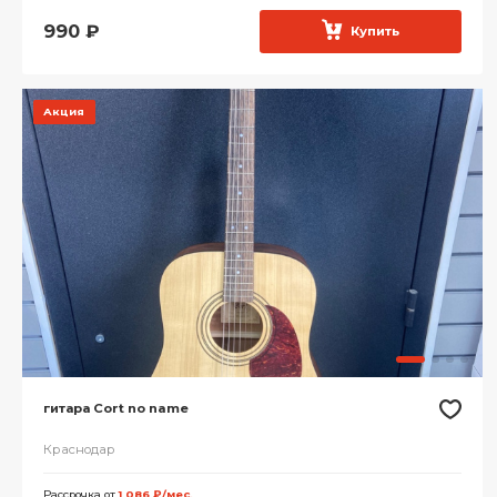
990
₽
Купить
Акция
гитара Cort no name
Краснодар
Рассрочка от
1 086 ₽/мес.