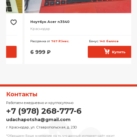
Ноутбук Acer n3540
Краснодар
Рассрочка от
767 ₽/мес.
Бонус:
140 баллов
6 999
₽
Купить
Контакты
Работаем ежедневно и круглосуточно
+7 (978) 268-777-6
udachapotsha@gmail.com
г. Краснодар, ул. Ставропольская, д. 230
*Обращаем Ваше внимание на то, что данный интернет-сайт носит