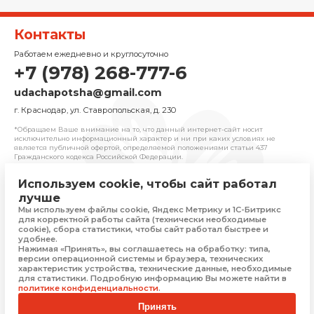
Контакты
Работаем ежедневно и круглосуточно
+7 (978) 268-777-6
udachapotsha@gmail.com
г. Краснодар, ул. Ставропольская, д. 230
*Обращаем Ваше внимание на то, что данный интернет-сайт носит
исключительно информационный характер и ни при каких условиях не
является публичной офертой, определяемой положениями cтатьи 437
Гражданского кодекса Российской Федерации.
Используем cookie, чтобы сайт работал
© 2025 «Удача» | Франчайзинговая сеть
лучше
комиссионных магазинов
Мы используем файлы cookie, Яндекс Метрику и 1С-Битрикс
Политика конфиденциальности
для корректной работы сайта (технически необходимые
Присоединяйтесь
cookie), сбора статистики, чтобы сайт работал быстрее и
удобнее.
Нажимая «Принять», вы соглашаетесь на обработку: типа,
версии операционной системы и браузера, технических
характеристик устройства, технические данные, необходимые
Скачать приложение
для статистики. Подробную информацию Вы можете найти в
политике конфиденциальности
.
Принять