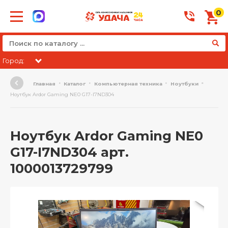
0
Город:
Главная
Каталог
Компьютерная техника
Ноутбуки
Ноутбук Ardor Gaming NE0 G17-I7ND304
Ноутбук Ardor Gaming NE0
G17-I7ND304 арт.
1000013729799