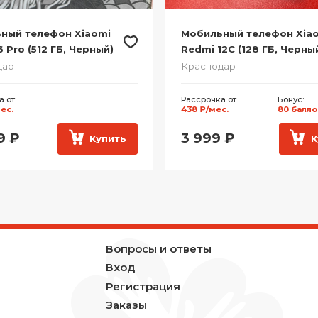
ный телефон Xiaomi
Мобильный телефон Hon
 (128 ГБ, Черный)
X9d (256 ГБ, Черный)
дар
Краснодар
а от
Бонус:
Рассрочка от
Бонус:
с.
100 баллов
1 425 ₽/мес.
260 бал
9
₽
12 999
₽
Купить
К
Вопросы и ответы
Вход
Регистрация
Заказы