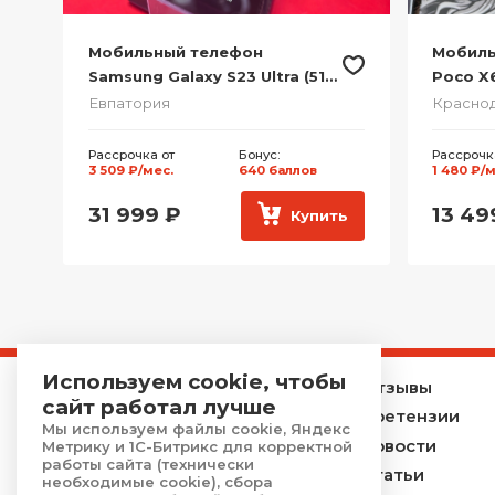
Мобильный телефон Xiaomi
Мобиль
Redmi A3x (64 ГБ, Черный)
POCO M5
Краснодар
Красно
Рассрочка от
Бонус:
Рассрочк
384 ₽/мес.
70 баллов
548 ₽/ме
3 499
₽
4 99
ь
Купить
Используем cookie, чтобы
Главная
Отзывы
сайт работал лучше
Каталог
Претензии
Мы используем файлы cookie, Яндекс
Услуги
Новости
Метрику и 1С-Битрикс для корректной
работы сайта (технически
Акции
Статьи
необходимые cookie), сбора